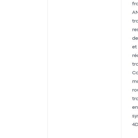
fr
AN
tr
re
de
et
ré
tr
Co
ma
ro
tr
en
sy
4D