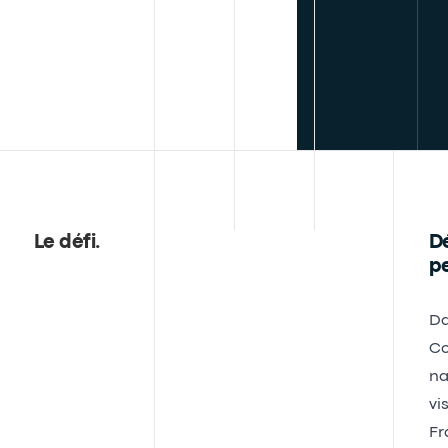
Le défi
.
Dé
pe
Da
Co
na
vi
Fr