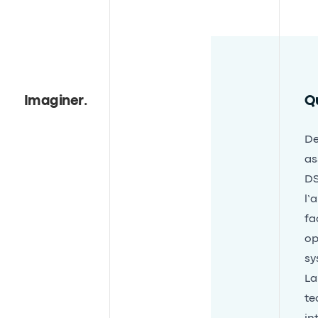
Imaginer
.
Qu
De
as
DS
l’
fa
op
sy
La
te