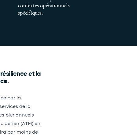
contextes opérationnels
spécifiques.
ésilience et la
nce.
née par la
ervices de la
es pluriannuels
ic aérien (ATM) en
ira par moins de