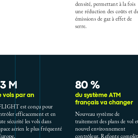
densité, permettant à la fois
une réduction des coûts et d
émissions de gaz à effet de
serre.
3 M
80 %
 vols par an
du système ATM
français va changer
FLIGHT est conçu pour
ntrôler efficacement et en
Nouveau système de
ute sécurité les vols dans
traitement des plans de vol e
espace aérien le plus fréquenté
nouvel environnement
Europe.
contrôleur. Refonte complè