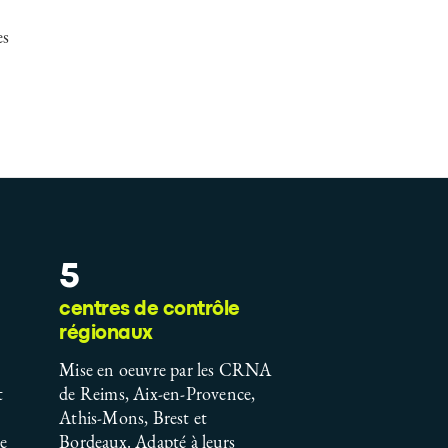
es
5
centres de contrôle
régionaux
Mise en oeuvre par les CRNA
t
de Reims, Aix-en-Provence,
Athis-Mons, Brest et
te
Bordeaux. Adapté à leurs