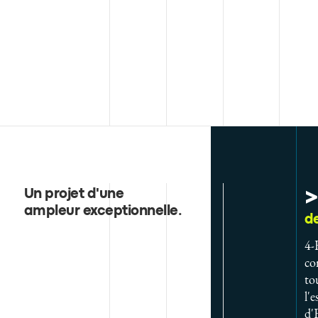
>
Un projet d'une
ampleur exceptionnelle
.
de
4-
co
to
l'
d'