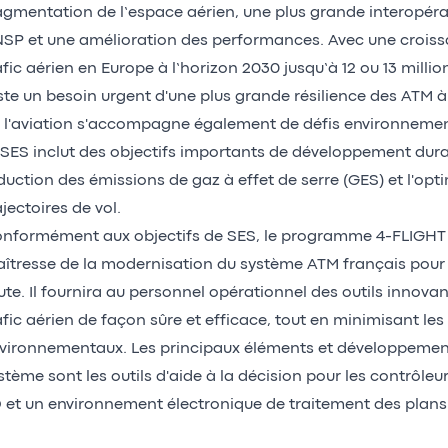
agmentation de l’espace aérien, une plus grande interopérab
SP et une amélioration des performances. Avec une
croiss
afic aérien en Europe
à l’horizon 2030 jusqu’à 12 ou 13 million
ste un besoin urgent d'une plus grande résilience des ATM à l
 l'aviation s'accompagne également de défis environneme
 SES inclut des objectifs importants de développement dura
duction des émissions de gaz à effet de serre (GES) et l'opt
ajectoires de vol.
nformément aux objectifs de SES, le programme 4-FLIGHT e
îtresse de la modernisation du système ATM français pour 
ute. Il fournira au personnel opérationnel des outils innovan
afic aérien de façon sûre et efficace, tout en minimisant le
vironnementaux. Les principaux éléments et développeme
stème sont les outils d'aide à la décision pour les contrôleurs
 et un environnement électronique de traitement des plans 