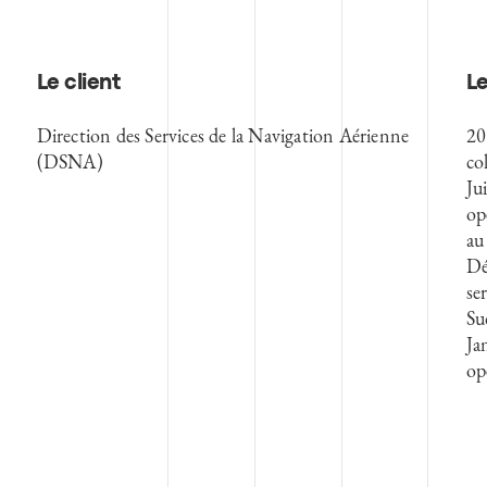
Le client
Le
Direction des Services de la Navigation Aérienne
20
(DSNA)
co
Ju
op
a
Dé
se
Su
Ja
op