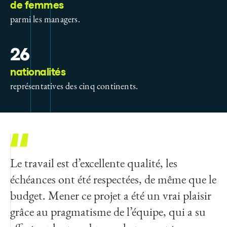
de femmes
parmi les managers.
26
nationalités
représentatives des cinq continents.
Le travail est d’excellente qualité, les
Egis nous fait bénéficier de méthodes
Excellent travail. À mon avis, il était
échéances ont été respectées, de même que le
éprouvées avec les partenaires de son
impossible de faire mieux !
budget. Mener ce projet a été un vrai plaisir
groupement (Yellow Window et GB2A
grâce au pragmatisme de l’équipe, qui a su
avocats) pour combiner un travail
Agence Française du
Développement