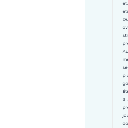
et
ét
Du
av
st
pr
Au
me
sé
pl
ga
Ét
Si
pr
jo
do