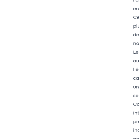
l’
en
Ce
pl
de
no
Le
au
l’
ca
un
se
Co
in
pr
in