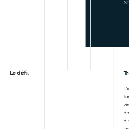
re
Le défi
.
Tr
L’
to
vi
de
di