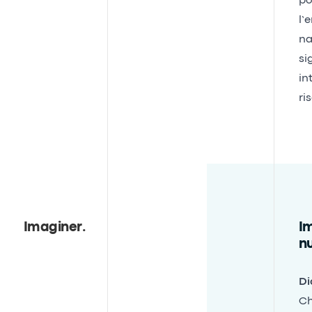
po
l’
na
si
in
ri
Imaginer
.
Im
n
Di
Ch