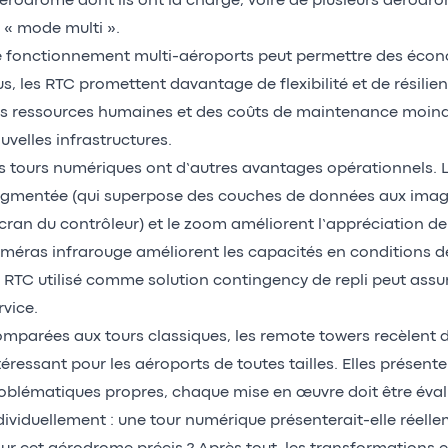
aérodrome dont ils ont la charge, voire de plusieurs aérod
 « mode multi ».
 fonctionnement multi-aéroports peut permettre des écono
us, les RTC promettent davantage de flexibilité et de résilie
s ressources humaines et des coûts de maintenance moind
uvelles infrastructures.
s tours numériques ont d’autres avantages opérationnels. L
gmentée (qui superpose des couches de données aux imag
écran du contrôleur) et le zoom améliorent l’appréciation de 
méras infrarouge améliorent les capacités en conditions de fa
 RTC utilisé comme solution contingency de repli peut assur
rvice.
mparées aux tours classiques, les remote towers recèlent 
téressant pour les aéroports de toutes tailles. Elles présen
oblématiques propres, chaque mise en œuvre doit être éva
dividuellement : une tour numérique présenterait-elle réel