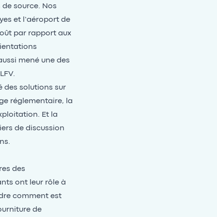
s de source. Nos
yes et l’aéroport de
oût par rapport aux
rientations
 aussi mené une des
LFV.
 des solutions sur
ge réglementaire, la
ploitation. Et la
iers de discussion
ns.
ires des
ts ont leur rôle à
ndre comment est
ourniture de