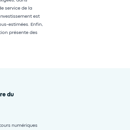
exigées, dans
e service de la
investissement est
sous-estimées. Enfin,
tion présente des
ère du
tours numériques