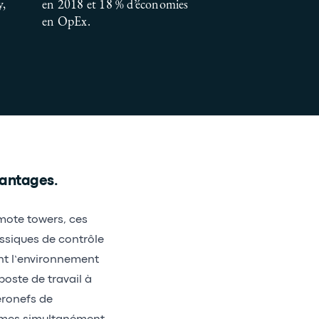
y,
en 2018 et 18 % d’économies
en OpEx.
vantages.
mote towers, ces
assiques de contrôle
ent l’environnement
poste de travail à
éronefs de