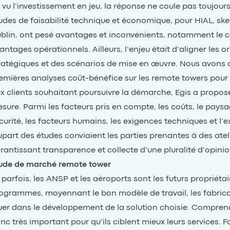
, vu l’investissement en jeu, la réponse ne coule pas toujour
udes de faisabilité technique et économique, pour HIAL, ske
blin, ont pesé avantages et inconvénients, notamment le c
antages opérationnels. Ailleurs, l’enjeu était d’aligner les o
ratégiques et des scénarios de mise en œuvre. Nous avons
emières analyses coût-bénéfice sur les remote towers pour 
x clients souhaitant poursuivre la démarche, Egis a proposé
sure. Parmi les facteurs pris en compte, les coûts, le paysa
curité, les facteurs humains, les exigences techniques et l’ex
upart des études conviaient les parties prenantes à des atel
rantissant transparence et collecte d’une pluralité d’opinio
ude de marché remote tower
, parfois, les ANSP et les aéroports sont les futurs propriéta
ogrammes, moyennant le bon modèle de travail, les fabrican
uer dans le développement de la solution choisie. Compre
nc très important pour qu’ils ciblent mieux leurs services. F