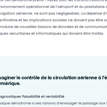
ur cet aérodrome précis ? Après tout, les transformations 
environnement opérationnel de l’aéroport et du prestataire d
vigation aérienne, ne sont pas négligeables. La dépense d’
gnificative et les implications sociales ne doivent pas être 
troduire de nouvelles liaisons de données et de communica
sques sécuritaires et informatiques qui doivent être traités.
aginer le contrôle de la circulation aérienne à l’
umérique.
agnostiquer faisabilité et rentabilité
aque aérodrome a ses raisons d’envisager le passage aux 