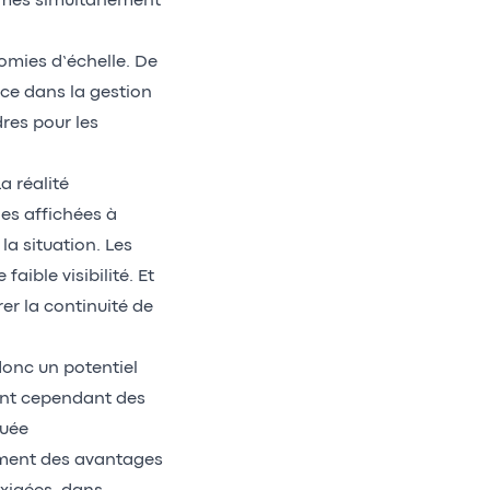
romes simultanément
mies d’échelle. De
nce dans la gestion
res pour les
a réalité
es affichées à
la situation. Les
ible visibilité. Et
er la continuité de
donc un potentiel
tent cependant des
luée
lement des avantages