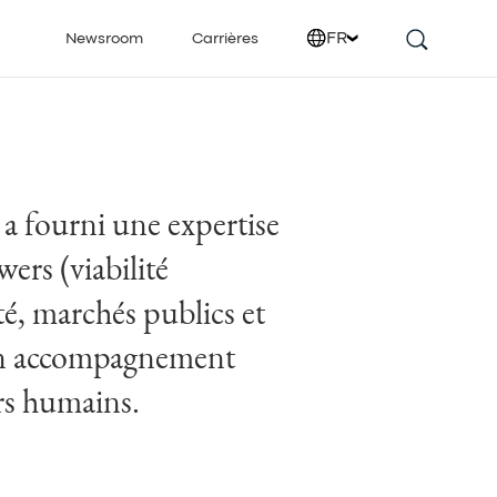
FR
Newsroom
Carrières
 a fourni une expertise
ers (viabilité
é, marchés publics et
 un accompagnement
rs humains.