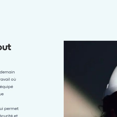
out
 demain
avail où
 équipé
ue
ui permet
curité et