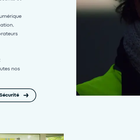
numérique
ation,
orateurs
t
outes nos
Sécurité