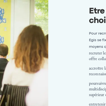
Etre
choi
Pour recru
Egis se fi
moyens q
recruter l
offre coll
accroître 
reconnaiss
poursuivr
multidisci
supérieur 
entretenir