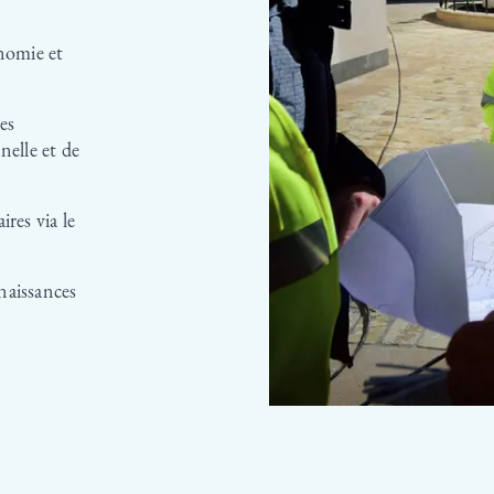
nomie et
des
nelle et de
ires via le
nnaissances