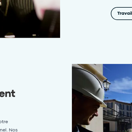
Travai
ent
tre
nel. Nos