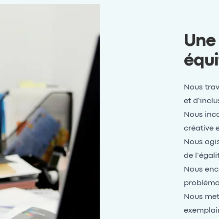
Une 
équi
Nous trav
et d’inclu
Nous inca
créative 
Nous agis
de l’égal
Nous enco
probléma
Nous met
exemplair