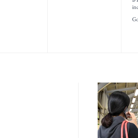
in
Go