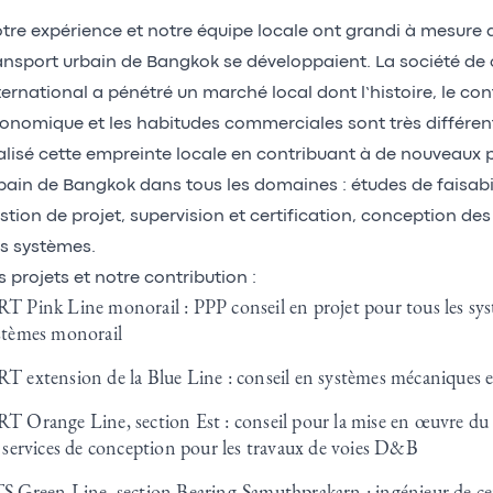
tre expérience et notre équipe locale ont grandi à mesure 
ansport urbain de Bangkok se développaient. La société de 
ternational a pénétré un marché local dont l’histoire, le con
onomique et les habitudes commerciales sont très différen
alisé cette empreinte locale en contribuant à de nouveaux p
bain de Bangkok dans tous les domaines : études de faisabil
stion de projet, supervision et certification, conception des 
s systèmes.
s projets et notre contribution :
T Pink Line monorail : PPP conseil en projet pour tous les sys
stèmes monorail
T extension de la Blue Line : conseil en systèmes mécaniques et
T Orange Line, section Est : conseil pour la mise en œuvre du
s services de conception pour les travaux de voies D&B
S Green Line, section Bearing-Samuthprakarn : ingénieur de cer