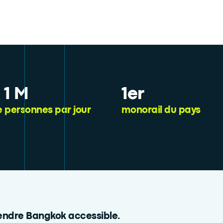
 1 M
1er
 personnes par jour
monorail du pays
endre Bangkok accessible.