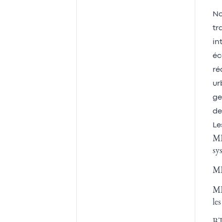
No
tr
in
éc
ré
ur
ge
de
Le
MR
sy
MR
MR
le
BT