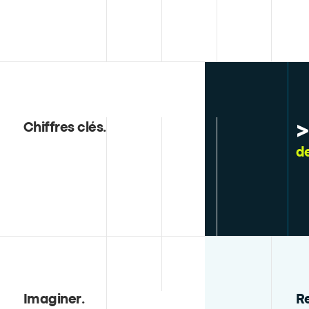
>
Chiffres clés
.
de
Imaginer
.
R