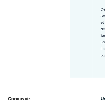
Dé
Se
et
de
1e
La
Il
po
Concevoir
.
Un