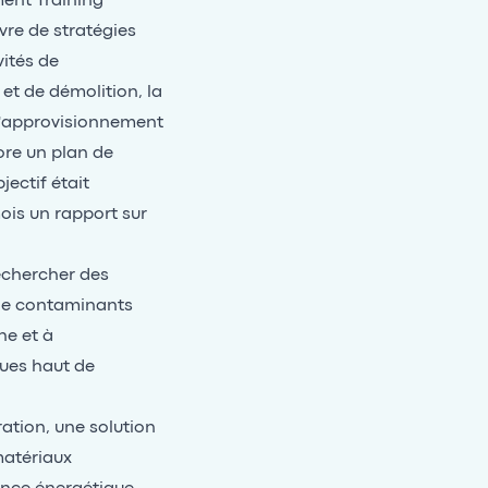
ent Training
vre de stratégies
vités de
et de démolition, la
 l'approvisionnement
ore un plan de
jectif était
ois un rapport sur
echercher des
 de contaminants
ne et à
ques haut de
ration, une solution
matériaux