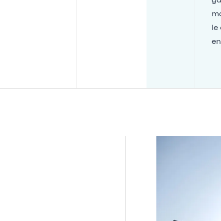
ga
ma
le
en