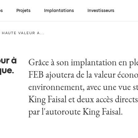
es
Projets
Implantations
Investisseurs
HAUTE VALEUR A...
Grâce à son implantation en ple
our à
que
.
FEB ajoutera de la valeur écon
environnement, avec une vue st
King Faisal et deux accès directs
par l'autoroute King Faisal.