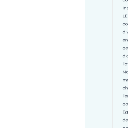
co
In
LE
co
di
en
ge
d'
l'
No
ma
ch
l'
g
Eg
de