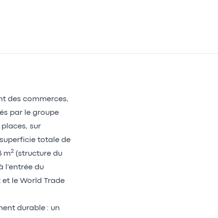
ant des commerces,
és par le groupe
places, sur
 superficie totale de
2
3 m
(structure du
 l'entrée du
 et le World Trade
ment durable : un