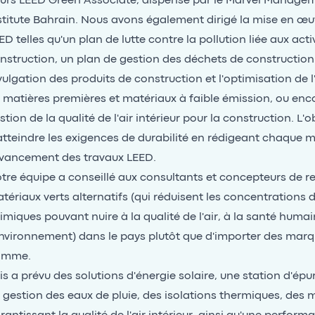
urs LEED Green Associate, dispensé par le Marvel Managem
stitute Bahrain. Nous avons également dirigé la mise en œu
ED telles qu'un plan de lutte contre la pollution liée aux acti
nstruction, un plan de gestion des déchets de construction 
vulgation des produits de construction et l'optimisation de
 matières premières et matériaux à faible émission, ou enc
stion de la qualité de l'air intérieur pour la construction. L'ob
atteindre les exigences de durabilité en rédigeant chaque m
avancement des travaux LEED.
tre équipe a conseillé aux consultants et concepteurs de r
tériaux verts alternatifs (qui réduisent les concentrations
imiques pouvant nuire à la qualité de l'air, à la santé humai
environnement) dans le pays plutôt que d'importer des mar
amme.
is a prévu des solutions d'énergie solaire, une station d'épu
 gestion des eaux de pluie, des isolations thermiques, des 