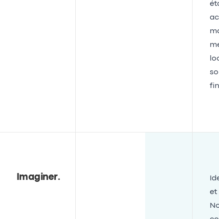
ét
ac
ma
mé
lo
so
fi
Imaginer
.
Id
et
No