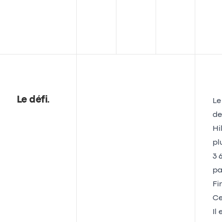
Le défi
.
Le
de
Hi
pl
3 
pa
Fi
Ce
Il