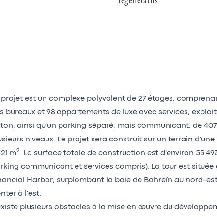
régénératifs
 projet est un complexe polyvalent de 27 étages, compren
s bureaux et 98 appartements de luxe avec services, exploit
lton, ainsi qu'un parking séparé, mais communicant, de 407 
usieurs niveaux. Le projet sera construit sur un terrain d'une
2
621 m
. La surface totale de construction est d'environ 55 49
rking communicant et services compris). La tour est située à
nancial Harbor, surplombant la baie de Bahreïn au nord-est
nter à l'est.
 existe plusieurs obstacles à la mise en œuvre du développe