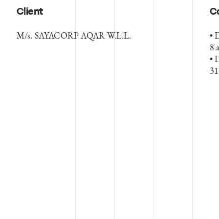
Client
C
M/s. SAYACORP AQAR W.L.L.
• 
8 
• 
31