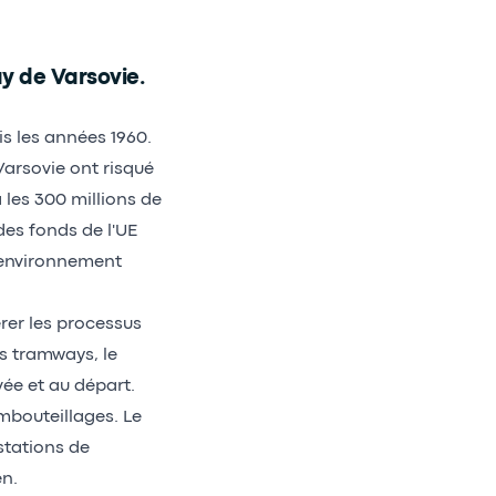
y de Varsovie.
is les années 1960.
Varsovie ont risqué
 les 300 millions de
des fonds de l'UE
 environnement
rer les processus
s tramways, le
vée et au départ.
embouteillages. Le
stations de
en.