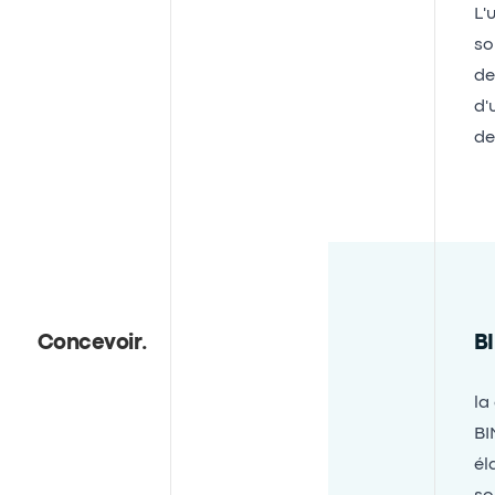
L'
so
de
d'
de
Concevoir
.
BI
la
BI
él