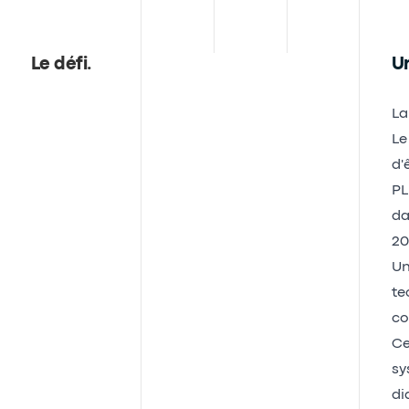
Le défi
.
Un
La
Le
d'
PL
da
20
Un
te
co
Ce
sy
di