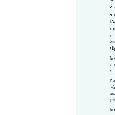
so
di
en
L'
ma
un
co
(E
la
me
me
l'
vé
au
pé
la