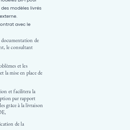
 modèles BIM pour
e des modèles livrés
 externe.
contrat avec le
la documentation de
nt, le consultant
oblèmes et les
et la mise en place de
on et facilitera la
eption par rapport
s grâce à la livraison
DE,
ication de la