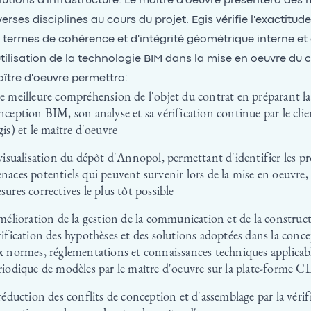
lutions d'infrastructure. Le maître d'oeuvre présentera des
verses disciplines au cours du projet. Egis vérifie l'exactitud
 termes de cohérence et d'intégrité géométrique interne et
utilisation de la technologie BIM dans la mise en oeuvre du 
ître d'oeuvre permettra:
e meilleure compréhension de l'objet du contrat en préparant 
nception BIM, son analyse et sa vérification continue par le clie
gis) et le maître d'oeuvre
 visualisation du dépôt d'Annopol, permettant d'identifier les pr
naces potentiels qui peuvent survenir lors de la mise en oeuvre, 
sures correctives le plus tôt possible
amélioration de la gestion de la communication et de la constructi
rification des hypothèses et des solutions adoptées dans la conc
x normes, réglementations et connaissances techniques applicable
riodique de modèles par le maître d'oeuvre sur la plate-forme C
 réduction des conflits de conception et d'assemblage par la vérif