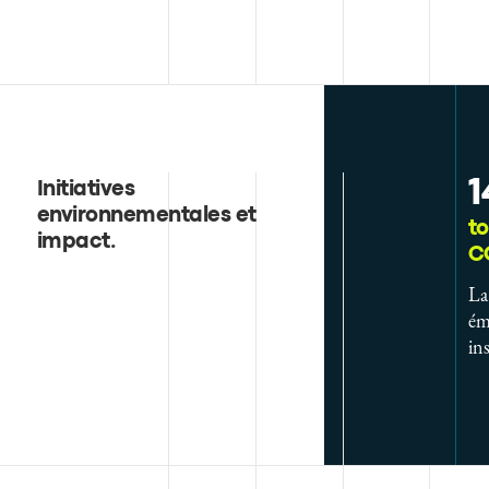
1
Initiatives
environnementales et
to
impact
.
C
La
ém
in