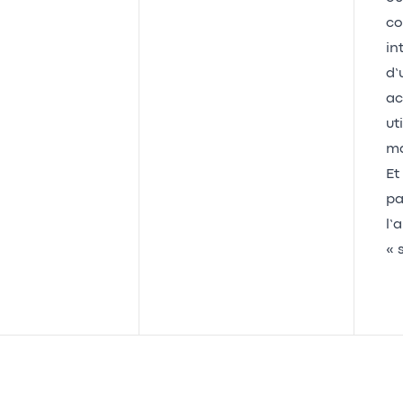
co
in
d’
ac
ut
ma
Et
pa
l’
« 