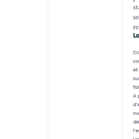
st
se
re
L
Co
co
et
su
fa
A 
d’
nu
dé
l’