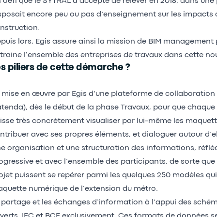
 défi que le SYTRAL a accepté de relever en 2018, dans une 
sposait encore peu ou pas d’enseignement sur les impacts
nstruction.
puis lors, Egis assure ainsi la mission de BIM management 
traine l’ensemble des entreprises de travaux dans cette no
s piliers de cette démarche ?
 mise en œuvre par Egis d’une plateforme de collaboration
tenda), dès le début de la phase Travaux, pour que chaque 
isse très concrètement visualiser par lui-même les maquette
ntribuer avec ses propres éléments, et dialoguer autour d’ell
e organisation et une structuration des informations, réflé
ogressive et avec l’ensemble des participants, de sorte qu
ojet puissent se repérer parmi les quelques 250 modèles qu
quette numérique de l’extension du métro.
 partage et les échanges d’information à l’appui des sch
verts, IFC et BCF exclusivement. Ces formats de données s