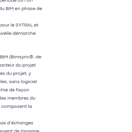
période où l’on
 du BIM en phase de
pour le SYTRAL et
uvelle démarche.
 BIM (Bimsync®, de
acteur du projet
s du projet, y
es, sans logiciel.
chie de façon
e les membres du
i composent la
émas d’échanges
ervent de langage