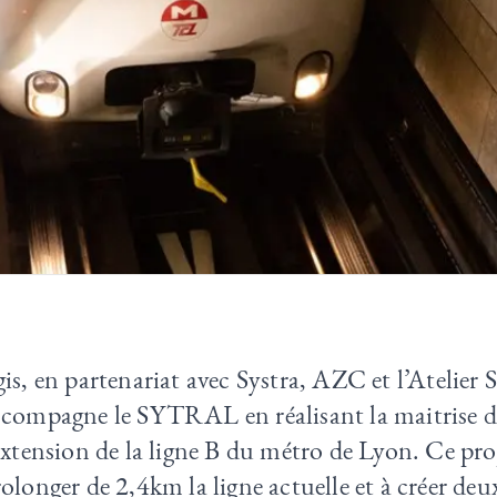
is, en partenariat avec Systra, AZC et l’Atelier S
ccompagne le SYTRAL en réalisant la maitrise 
extension de la ligne B du métro de Lyon. Ce proj
olonger de 2,4km la ligne actuelle et à créer deu