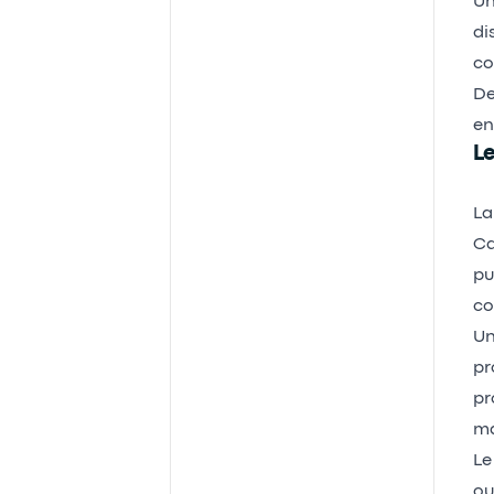
Un
di
co
De
en
Le
La
Ca
pu
co
Un
pr
pr
ma
Le
ou