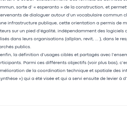
mmun, sorte d’ « esperanto » de la construction, et permett
tervenants de dialoguer autour d’un vocabulaire commun cla
une infrastructure publique, cette orientation a permis de m
teurs sur un pied d’égalité, indépendamment des logiciels
ilisés dans leurs organisations (allplan, revit, … ), dans le r
rchés publics.
 enfin, la définition d’usages ciblés et partagés avec l’ense
rticipants. Parmi ces différents objectifs (voir plus bas), c’
amélioration de la coordination technique et spatiale des i
synthèse ») qui a été visée et qui a servi ensuite de levier à 