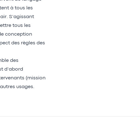
ent à tous les
ir. S’agissant
ettre tous les
 de conception
espect des règles des
mble des
est d’abord
ntervenants (mission
d’autres usages.