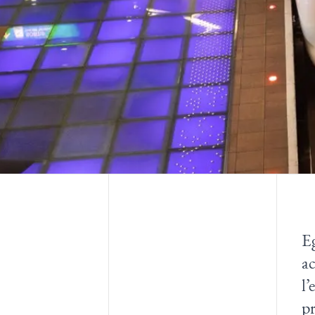
Eg
a
l’
pr