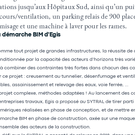
ations jusqu’aux Hôpitaux Sud, ainsi qu’un pui
cours/ventilation, un parking relais de 900 place
misage et une machine à laver pour les rames.
a démarche BIM d'Egis
mme tout projet de grandes infrastructures, la réussite de c
nditionnée par la capacité des acteurs d’horizons très var
 à combiner des contraintes très fortes dans chacun des co
r ce projet : creusement au tunnelier, désenfumage et venti
ibles, assainissement et relevage des eaux, voie ferrée, …
projet complexe, méthodes adaptées ! Au lancement des c
entreprises travaux, Egis a proposé au SYTRAL de tirer part
mériques réalisées en phase de conception, et de mettre e
marche BIM en phase de construction, axée sur une maque
ensemble des acteurs de la construction.