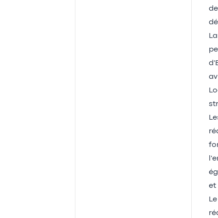
de
dé
La
pe
d'
av
Lo
st
Le
ré
fo
l'
ég
et
Le
ré