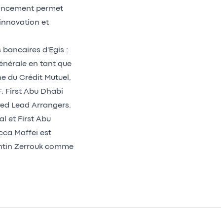
inancement permet
'innovation et
 bancaires d'Egis :
Générale en tant que
 du Crédit Mutuel,
, First Abu Dhabi
ed Lead Arrangers.
l et First Abu
cca Maffei est
entin Zerrouk comme