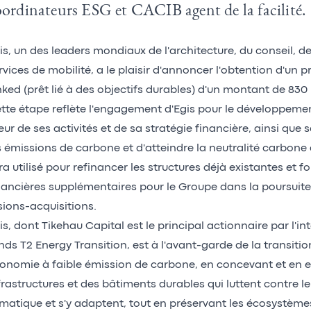
ordinateurs ESG et CACIB agent de la facilité.
is, un des leaders mondiaux de l'architecture, du conseil, de 
rvices de mobilité, a le plaisir d'annoncer l'obtention d'un p
nked (prêt lié à des objectifs durables) d'un montant de 830 
tte étape reflète l'engagement d'Egis pour le développemen
ur de ses activités et de sa stratégie financière, ainsi que 
s émissions de carbone et d'atteindre la neutralité carbone d
ra utilisé pour refinancer les structures déjà existantes et f
nancières supplémentaires pour le Groupe dans la poursuite
sions-acquisitions.
is, dont Tikehau Capital est le principal actionnaire par l'i
nds T2 Energy Transition, est à l'avant-garde de la transitio
onomie à faible émission de carbone, en concevant et en e
frastructures et des bâtiments durables qui luttent contre
imatique et s'y adaptent, tout en préservant les écosystèm