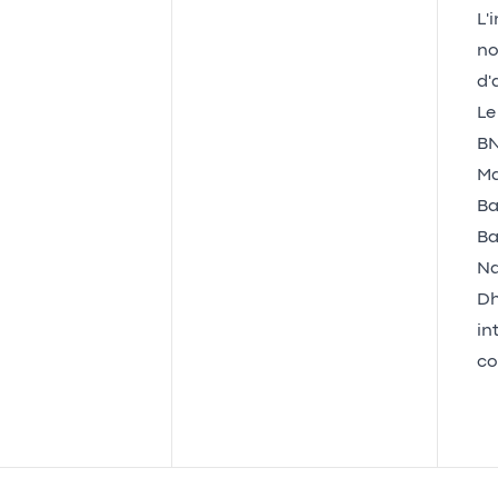
L'
no
d'
Le
BN
Ma
Ba
Ba
Na
Dh
in
co