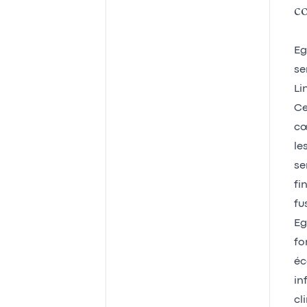
co
Eg
se
Li
Ce
cœ
le
se
fi
fu
Eg
fo
éc
in
cl