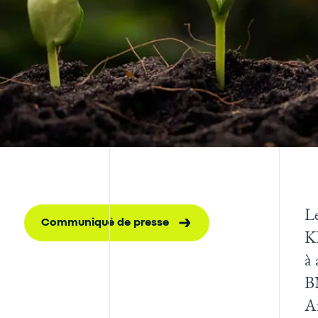
Le
Communiqué de presse
K
à 
B
A