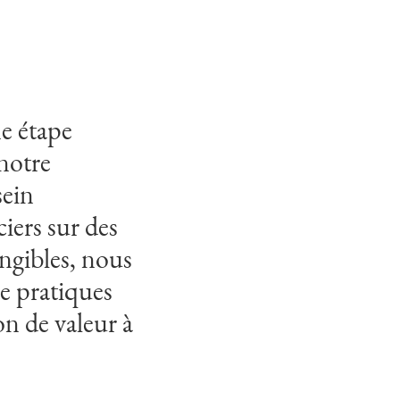
e étape
notre
sein
iers sur des
ngibles, nous
e pratiques
on de valeur à