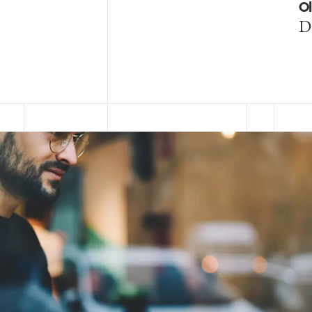
Ol
Di