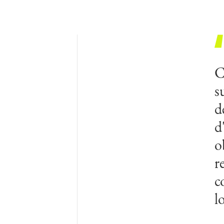
C
s
d
d
o
r
c
l