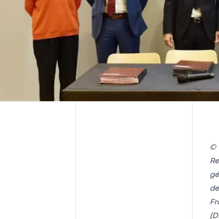
© 
Re
gé
de
Fr
(D