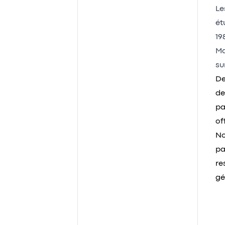
Le
ét
19
Ma
su
De
de
pa
of
No
pa
re
gé