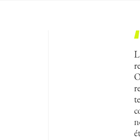
L
r
O
r
t
c
n
é