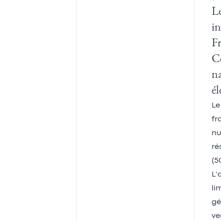
Le
i
F
Ce
na
él
Le
fr
nu
ré
(5
L’
li
gé
ve