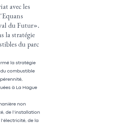
at avec les
d'Equans
al du Futur».
 la stratégie
stibles du parc
irmé la stratégie
e du combustible
pérennité,
ituées à La Hague
 manière non
, de l’installation
’électricité, de la