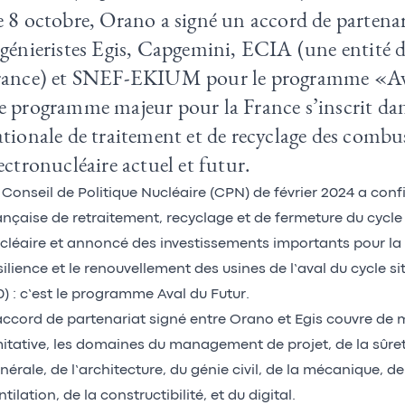
 8 octobre, Orano a signé un accord de partenari
ngénieristes Egis, Capgemini, ECIA (une entité 
rance) et SNEF-EKIUM pour le programme «Av
 programme majeur pour la France s’inscrit dans
tionale de traitement et de recyclage des combu
ectronucléaire actuel et futur.
 Conseil de Politique Nucléaire (CPN) de février 2024 a conf
ançaise de retraitement, recyclage et de fermeture du cycl
cléaire et annoncé des investissements importants pour la 
silience et le renouvellement des usines de l’aval du cycle s
0) : c’est le programme Aval du Futur.
accord de partenariat signé entre Orano et Egis couvre de
mitative, les domaines du management de projet, de la sûreté
nérale, de l’architecture, du génie civil, de la mécanique, de l
ntilation, de la constructibilité, et du digital.