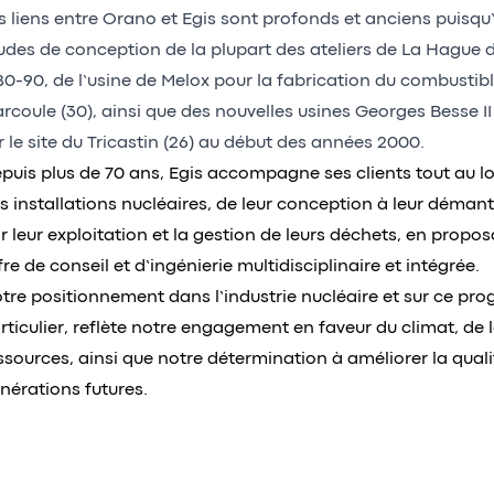
s liens entre Orano et Egis sont profonds et anciens puisqu’
udes de conception de la plupart des ateliers de La Hague 
80-90, de l’usine de Melox pour la fabrication du combusti
rcoule (30), ainsi que des nouvelles usines Georges Besse II
r le site du Tricastin (26) au début des années 2000.
puis plus de 70 ans, Egis accompagne ses clients tout au lo
s installations nucléaires, de leur conception à leur déma
r leur exploitation et la gestion de leurs déchets, en propo
fre de conseil et d’ingénierie multidisciplinaire et intégrée.
tre positionnement dans l’industrie nucléaire et sur ce p
rticulier, reflète notre engagement en faveur du climat, de 
ssources, ainsi que notre détermination à améliorer la quali
nérations futures.