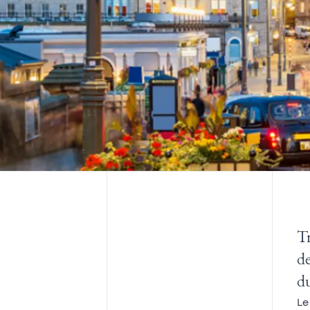
Tr
de
du
Le