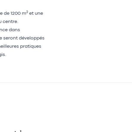
2
le de 1200 m
et une
u centre.
ence dans
ase seront développés
eilleures pratiques
is.