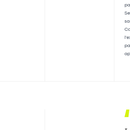
pa
Se
sa
Ca
l'
pa
ap