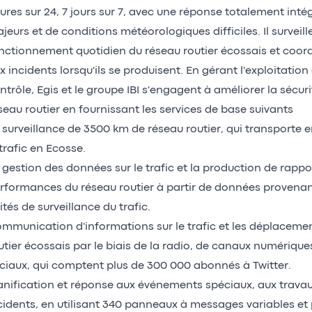
ures sur 24, 7 jours sur 7, avec une réponse totalement intég
jeurs et de conditions météorologiques difficiles. Il surveil
nctionnement quotidien du réseau routier écossais et coor
x incidents lorsqu'ils se produisent. En gérant l'exploitation
ntrôle, Egis et le groupe IBI s'engagent à améliorer la sécurit
seau routier en fournissant les services de base suivants
 surveillance de 3500 km de réseau routier, qui transporte 
 trafic en Ecosse.
 gestion des données sur le trafic et la production de rappor
rformances du réseau routier à partir de données provenan
ités de surveillance du trafic.
mmunication d'informations sur le trafic et les déplacemen
utier écossais par le biais de la radio, de canaux numériqu
ciaux, qui comptent plus de 300 000 abonnés à Twitter.
anification et réponse aux événements spéciaux, aux travaux
cidents, en utilisant 340 panneaux à messages variables et 