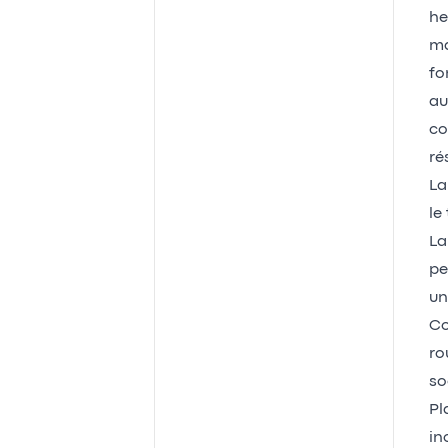
he
ma
fo
au
co
ré
La
le
La
pe
un
Co
ro
so
Pl
in