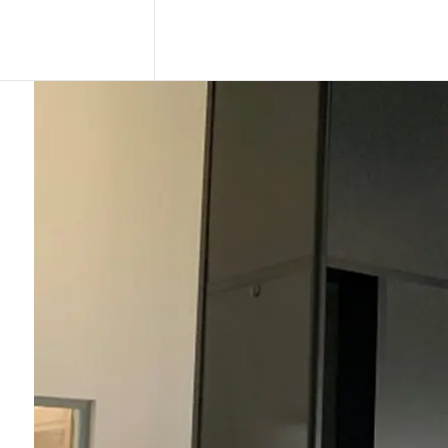
Di
se