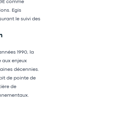
 NGE comme
ions. Egis
rant le suivi des
n
années 1990, la
e aux enjeux
aines décennies.
bit de pointe de
ière de
onnementaux.