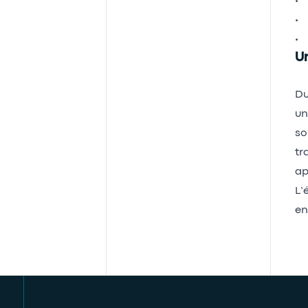
• 
• 
• 
Un
Du
un
so
tr
ap
L’
en