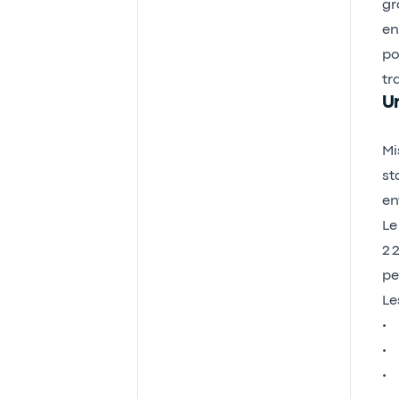
gr
en
po
tr
Un
Mi
st
en
Le
2 
pe
Le
• 
• 
• 