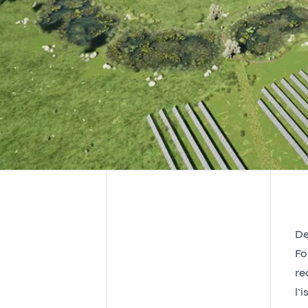
De
Fo
re
l’