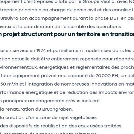
oupement d’entreprises piloté par le Groupe Veolia, avec
treprise principale en charge du génie civil et des canalisat
ursuivra son accompagnement durant la phase DET, en assu
avaux et la coordination de l’ensemble des opérations.
 projet structurant pour un territoire en transitio
se en service en 1974 et partiellement modernisée dans les 
ation actuelle doit être entièrement repensée pour répondr
vironnementaux, énergétiques et réglementaires des proch
 futur équipement prévoit une capacité de 70 000 EH, un dé
250 m³/h et l’intégration de nombreuses innovations en mat
rformance énergétique et de réduction des impacts envir
s principaux aménagements prévus incluent :
la renaturation du Bruchgraben,
la création d’une zone de rejet végétalisée,
des dispositifs de réutilisation des eaux usées traitées,