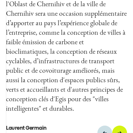
l'Oblast de Chernihiv et de la ville de
données des experts, nous permettent
urbaines plus attractives qu'elles ne l'étaient
Chernihiv sera une occasion supplémentaire
d'explorer des scénarios illimités et
auparavant.
d’apporter au pays l’expérience globale de
d'optimiser ceux qui répondront le mieux
l’entreprise, comme la conception de villes à
aux besoins de la population. Cela nous
Karim Bensiam
faible émission de carbone et
permettra également de faire face au
Associé-Gérant de B4
bioclimatiques, la conception de réseaux
changement climatique, d'améliorer les
cyclables, d’infrastructures de transport
projets de transports en commun, les
public et de covoiturage améliorés, mais
services intelligents et les services publics.
aussi la conception d'espaces publics sûrs,
verts et accueillants et d'autres principes de
Florence Verzelen
conception clés d'Egis pour des "villes
Vice Présidente Executive pôles
Industrie, Marketing et
intelligentes" et durables.
Développement Durable de
Dassault Systèmes
Laurent Germain