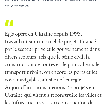
collaborative.
Egis opère en Ukraine depuis 1993,
Nous avons pour objectif d’aider les
Malgré l'invasion en cours, les autorités
travaillant sur un panel de projets financés
autorités locales à améliorer les villes
locales ukrainiennes pensent déjà à l'avenir
par le secteur privé et le gouvernement dans
d'Ukraine et la vie en leur sein, grâce à ce
et planifient la reconstruction de leurs villes.
divers secteurs, tels que le génie civil, la
projet collaboratif de grande envergure qui
Elles ont également l'intention de partager
construction de routes et de ponts, l'eau, le
aura un impact sur le long terme. Notre
leurs projets avec la population locale. Nos
transport urbain, ou encore les ports et les
plateforme 3DEXPERIENCE joue un rôle
efforts de collaboration et notre expertise en
voies navigables, ainsi que l'énergie.
essentiel dans la construction de villes plus
matière d'ingénierie et de construction
Aujourd'hui, nous menons 23 projets en
durables et résilientes. Les expériences de
soutiennent pleinement cette mission qui
Ukraine qui visent à reconstruire les villes et
jumelage numérique enrichies par les
consiste à reconstruire l'Ukraine le plus
les infrastructures. La reconstruction de
connaissances, les savoir-faires et les
rapidement possible, et à rendre ses zones