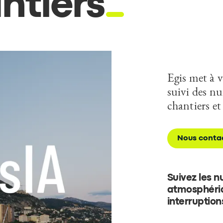
ntiers
Egis met à 
suivi des n
chantiers et 
Nous conta
Suivez les n
atmosphériq
interruption