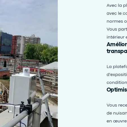
Avec la p
avec le c
normes ou
Vous part
intérieur
Amélior
transpa
La platef
d'expositi
conditio
Optimis
Vous rece
de nuisan
en œuvre 