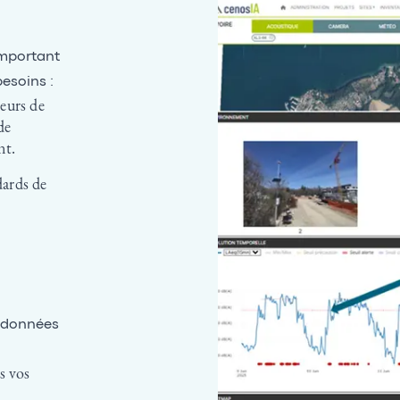
important
besoins :
eurs de
de
nt.
dards de
 données
s vos