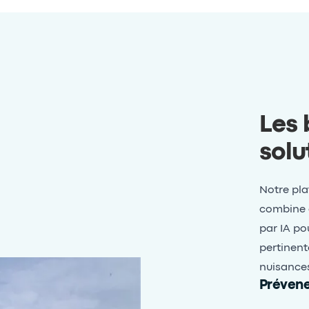
Les 
solu
Notre pla
combine d
par IA po
pertinent
nuisance
Prévene