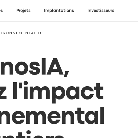
es
Projets
Implantations
Investisseurs
VIRONNEMENTAL DE...
nosIA,
z l'impact
nnemental