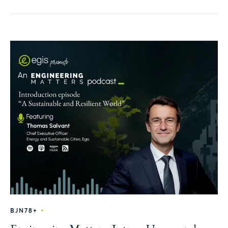
•
BJN78+