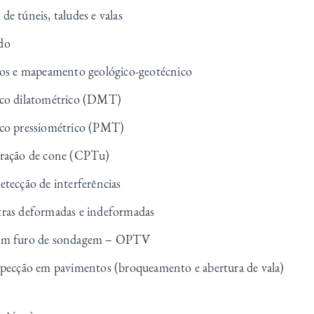
e túneis, taludes e valas
do
cos e mapeamento geológico-geotécnico
ico dilatométrico (DMT)
ico pressiométrico (PMT)
tração de cone (CPTu)
etecção de interferências
tras deformadas e indeformadas
 em furo de sondagem – OPTV
specção em pavimentos (broqueamento e abertura de vala)