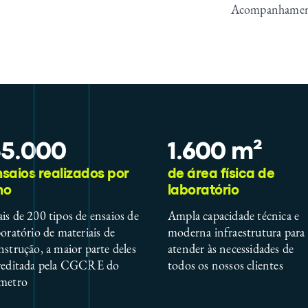
Acompanhamento 
5.000
1.600 m²
saios realizados por
de área física de
no
laboratório
is de 200 tipos de ensaios de
Ampla capacidade técnica e
boratório de materiais de
moderna infraestrutura para
nstrução, a maior parte deles
atender às necessidades de
reditada pela CGCRE do
todos os nossos clientes
metro