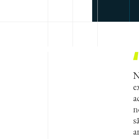
N
e
a
n
s
a