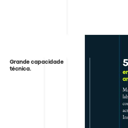
5
Grande capacidade
técnica
.
en
a
Ma
la
co
ac
In