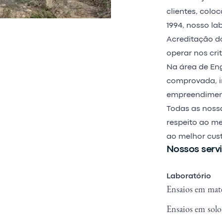
clientes, colo
1994, nosso la
Acreditação d
operar nos cri
Na área de En
comprovada, i
empreendimento
Todas as nossa
respeito ao me
ao melhor cust
Nossos servi
Laboratório
Ensaios em mater
Ensaios em solo