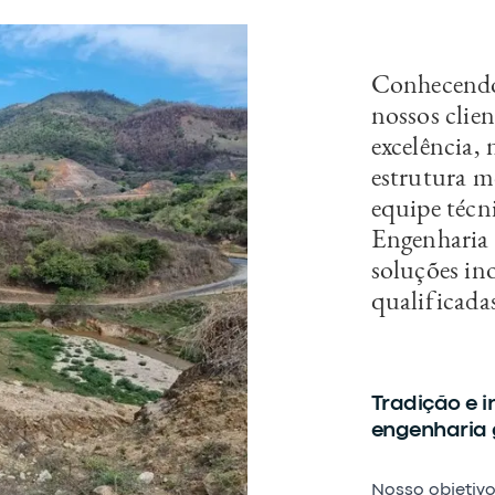
Conhecendo 
nossos clie
excelência,
estrutura m
equipe técni
Engenharia 
soluções in
qualificada
Tradição e i
engenharia 
Nosso objetivo