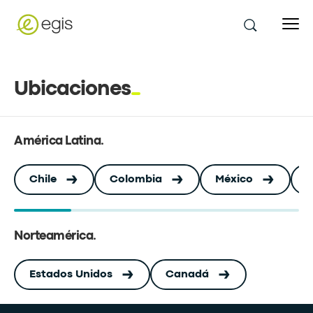
Ubicaciones
América Latina
.
Chile
Colombia
México
P
Norteamérica
.
Estados Unidos
Canadá