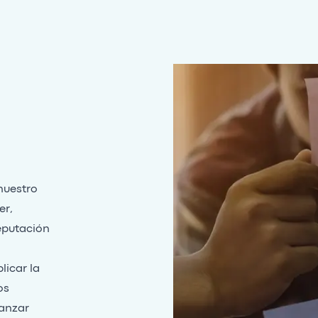
nuestro
er,
eputación
licar la
os
anzar