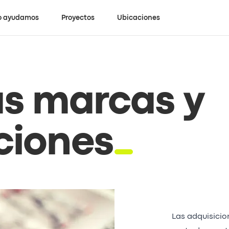
 ayudamos
Proyectos
Ubicaciones
s marcas y
ciones
Las adquisicio