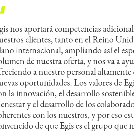
gis nos aportará competencias adicional
stamos encantados de unirnos a la red 
uestros clientes, tanto en el Reino Uni
gis. En este periodo de rápida expansión
lano internacional, ampliando así el espe
nfraestructuras australianas, Indec podrá
olumen de nuestra oferta, y nos va a ayu
hora acceder a competencias y recursos
freciendo a nuestro personal altamente 
nternacionales para responder mejor a la
uevas oportunidades. Los valores de Egi
omplejas de nuestros clientes actuales y 
on la innovación, el desarrollo sostenible,
 Indec comparten una visión común del
ienestar y el desarrollo de los colaborad
uturo de la empresa en el mercado austra
oherentes con los nuestros, y por eso es
portunidades que ofrecerá este crecimie
onvencido de que Egis es el grupo que 
uestro equipo.