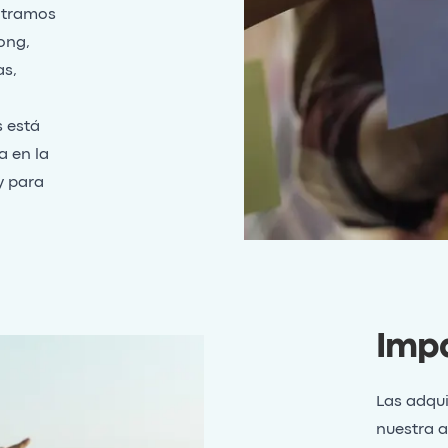
ntramos
ong,
as,
s está
a en la
y para
Impa
Las adqu
nuestra a