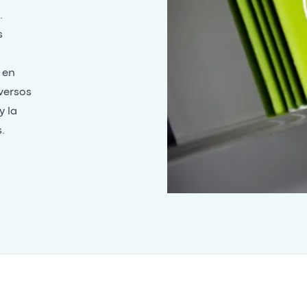
.
s
 en
versos
y la
.