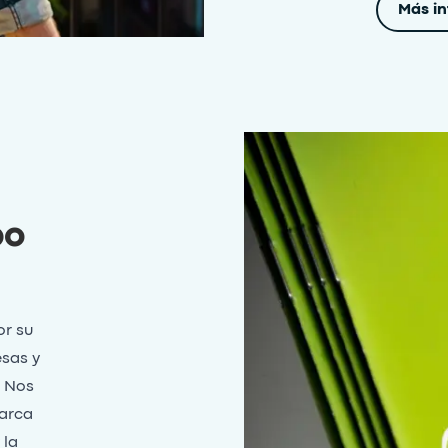
Más in
po
r su
esas y
. Nos
barca
 la