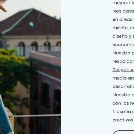
mejorar l
Nos cent
en áreas 
misión, i
diseño y 
economía
Nuestra p
respalda
Responsab
medio amb
desarroll
Nuestra 
con los 
filosofía
creativos