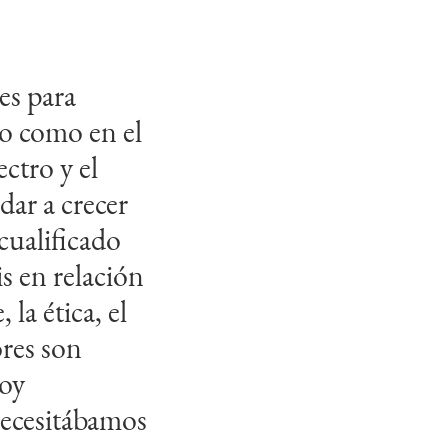
es para
mundial de
do como en el
 de las
ctro y el
 a partir de
dar a crecer
cualificado
s necesidades
s en relación
futuros. Egis
 la ética, el
 crecimiento
ores son
liano y las
toy
nto a
necesitábamos