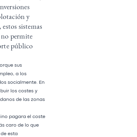
inversiones
plotación y
 estos sistemas
t no permite
orte público
Porque sus
mpleo, a los
dos socialmente. En
buir los costes y
adanos de las zonas
sino pagara el coste
más caro de lo que
 de esta