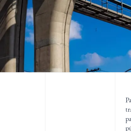
Pa
tr
pa
pú