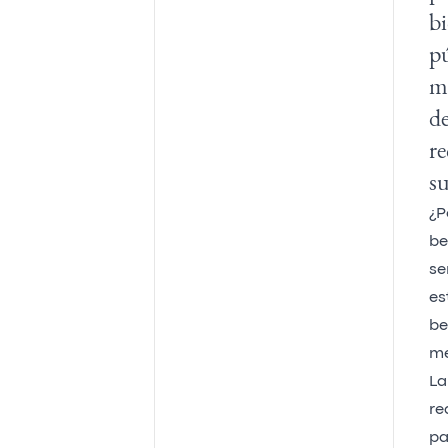
bi
pú
ma
de
re
su
¿P
be
se
es
be
me
La
re
pa