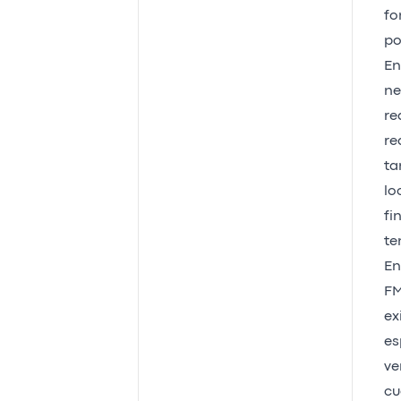
fo
po
En
ne
re
re
ta
lo
fi
te
En
FM
ex
es
ve
cu