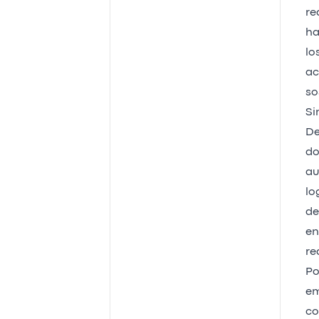
re
ha
lo
ac
so
Si
De
do
au
lo
de
en
re
Po
em
co