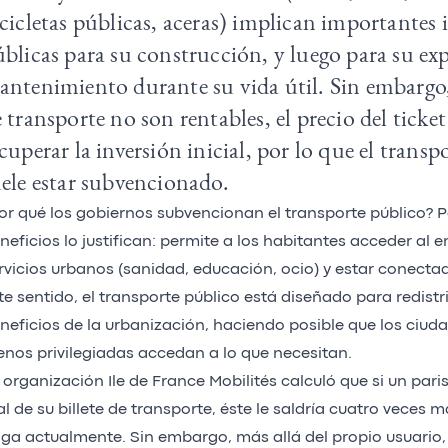
cicletas públicas, aceras) implican importantes 
blicas para su construcción, y luego para su ex
ntenimiento durante su vida útil. Sin embargo,
 transporte no son rentables, el precio del ticke
cuperar la inversión inicial, por lo que el transp
ele estar subvencionado.
or qué los gobiernos subvencionan el transporte público? 
neficios lo justifican: permite a los habitantes acceder al e
rvicios urbanos (sanidad, educación, ocio) y estar conecta
te sentido, el transporte público está diseñado para redistri
neficios de la urbanización, haciendo posible que los ciud
nos privilegiadas accedan a lo que necesitan.
 organización Ile de France Mobilités calculó que si un pari
al de su billete de transporte, éste le saldría cuatro veces 
ga actualmente. Sin embargo, más allá del propio usuario,