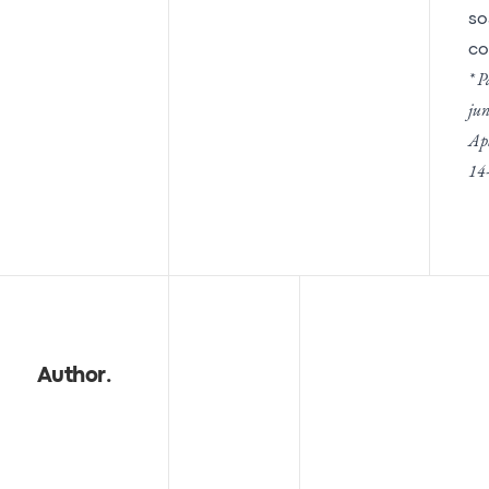
so
co
* P
jun
Ap
14
Author
.