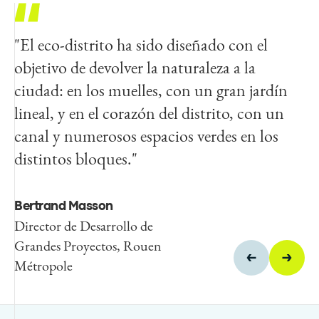
"El eco-distrito ha sido diseñado con el
"La expansión urbana es un problema real
"En Rouen, la recuperación de la ribera del
objetivo de devolver la naturaleza a la
en Rouen. Si queremos proteger las áreas
río fue una oportunidad para cambiar
ciudad: en los muelles, con un gran jardín
naturales y agrícolas que nos rodean,
nuestra visión de la ciudad y apreciar cosas
lineal, y en el corazón del distrito, con un
debemos reconstruir en la ciudad."
tan simples como el reflejo de la luz en el
canal y numerosos espacios verdes en los
agua del Sena."
distintos bloques."
Nicolas Mayer Rossignol
Alcalde de Rouen y Presidente
Jacqueline Osty
de la Metrópolis
Paisajista a cargo, Grand Prix
Bertrand Masson
du Paysage
Director de Desarrollo de
Grandes Proyectos, Rouen
Métropole