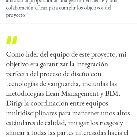
añadido al proporcionar una gestión eficiente y una
colaboración eficaz para cumplir los objetivos del
proyecto.
Como líder del equipo de este proyecto, mi
Este innovador proyecto, que hemos
objetivo era garantizar la integración
desarrollado con la metodología BIM, nos
perfecta del proceso de diseño con
ha permitido reflejar nuestra experiencia en
tecnologías de vanguardia, incluidas las
proyectos industriales y nuestro
metodologías Lean Management y BIM.
compromiso con el diseño de entornos
Dirigí la coordinación entre equipos
funcionales, eficientes, inclusivos y
multidisciplinares para mantener unos altos
sostenibles desde el punto de vista
estándares de calidad, mitigar los riesgos y
medioambiental, que marcan una
alinear a todas las partes interesadas hacia el
diferencia positiva en la comunidad.