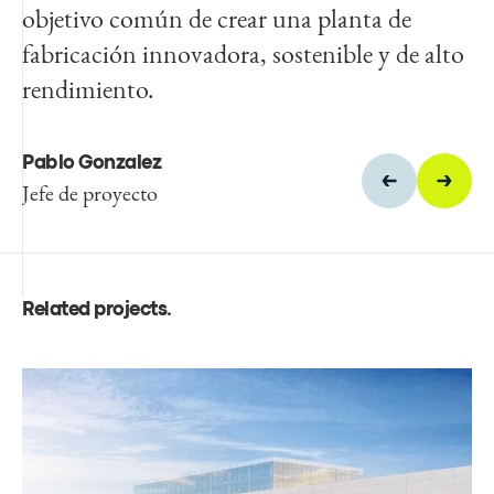
objetivo común de crear una planta de
fabricación innovadora, sostenible y de alto
Maximo Muñoz
rendimiento.
Energía y Ciudades Sostenibles,
Director, Egis en México
Pablo Gonzalez
Jefe de proyecto
Related projects
.